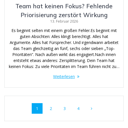
Team hat keinen Fokus? Fehlende
Priorisierung zerstört Wirkung
13. Februar 2026
Es beginnt selten mit einem großen Fehler.Es beginnt mit
guten Absichten: Alles klingt berechtigt. Alles hat
Argumente. Alles hat Fürsprecher. Und irgendwann arbeitet
das Team gleichzeitig an fünf, sechs oder sieben „Top-
Prioritäten“. Nach außen wirkt das engagiert.Nach innen
entsteht etwas anderes: Zersplitterung. Dein Team hat
keinen Fokus: Zu viele Prioritäten im Team führen nicht zu…
Weiterlesen
Beitragsnavigation
Seite
Seite
Seite
Seite
1
2
3
4